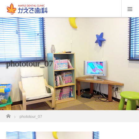
phototour_07
ホーム
phototour_07